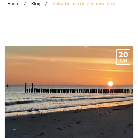
Home
Blog
Vakantie aan de Zeeuwse kust
20
JUN