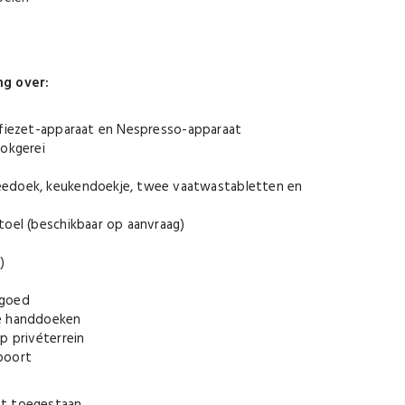
ng over:
ffiezet-apparaat en Nespresso-apparaat
ookgerei
edoek, keukendoekje, twee vaatwastabletten en
toel (beschikbaar op aanvraag)
)
ngoed
ne handdoeken
op privéterrein
 poort