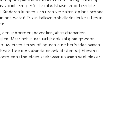
rand op loopafstand en heeft een zonnig terras op
is vormt een perfecte uitvalsbasis voor heerlijke
. Kinderen kunnen zich uren vermaken op het schone
n het water! Er zijn talloze ook allerlei leuke uitjes in
de.
 een ijsboerderij bezoeken, attractieparken
ken. Maar het is natuurlijk ook zalig om gewoon
 op uw eigen terras of op een gure herfstdag samen
thoek. Hoe uw vakantie er ook uitziet, wij bieden u
orn een fijne eigen stek waar u samen veel plezier