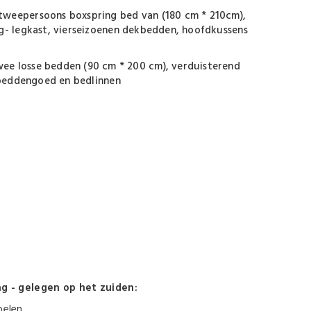
weepersoons boxspring bed van (180 cm * 210cm),
ng- legkast, vierseizoenen dekbedden, hoofdkussens
e losse bedden (90 cm * 200 cm), verduisterend
f beddengoed en bedlinnen
g - gelegen op het zuiden:
toelen