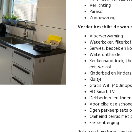
Verlichting
Parasol
Zonnewering
Verder beschikt de woni
Vloerverwarming
Waterkoker, filterko
Servies, bestek en k
Waterontharder
Keukenhanddoek, the
een wc-rol
Kinderbed en kinders
Kluisje
Gratis Wifi (400mbps
HD Smart TV
Dekbedden en linne
Voor elke dag scho
Eigen parkeerplaats 
Omheind terras met
Fietsenberging