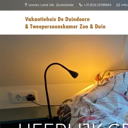
Slider
Leenes Land 24c, Zoutelande
+31 (0)6 23091886
inf