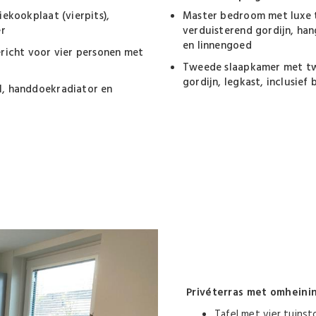
ekookplaat (vierpits),
Master bedroom met luxe t
er
verduisterend gordijn, ha
en linnengoed
richt voor vier personen met
Tweede slaapkamer met twe
gordijn, legkast, inclusie
, handdoekradiator en
Privéterras met omheinin
Tafel met vier tuins