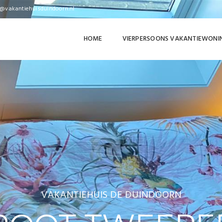
o@vakantiehuisduindoorn.nl
HOME
VIERPERSOONS VAKANTIEWONI
VAKANTIEHUIS DE DUINDOORN