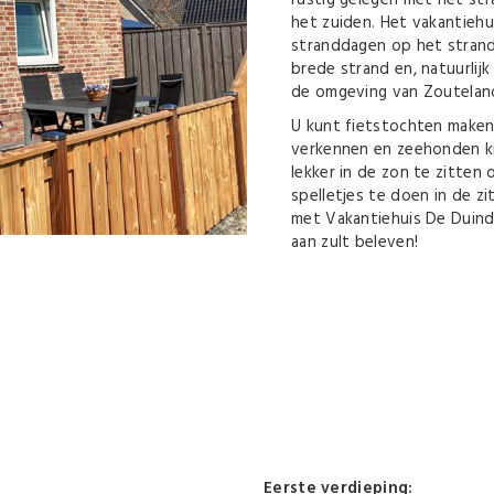
rustig gelegen met het st
het zuiden. Het vakantiehu
stranddagen op het strand
brede strand en, natuurlijk i
de omgeving van Zoutelan
U kunt fietstochten maken,
verkennen en zeehonden kij
lekker in de zon te zitten
spelletjes te doen in de zi
met Vakantiehuis De Duindo
aan zult beleven!
Eerste verdieping: